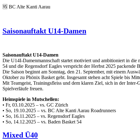
🆚 BC Alte Kanti Aarau
Saisonauftakt U14-Damen
Saisonauftakt U14-Damen
Die U14I-Damenmannschaft startet motiviert und ambitioniert in di
54 und die Regensdorf Eagles verspricht der Herbst 2025 packende B
Die Saison beginnt am Sonntag, den 21. September, mit einem Ausw
Oktober zu Phönix Basket geht. Insgesamt stehen acht Spiele bis Mit
Mit Teamgeist, Trainingsfleiss und dem klaren Ziel, sich in der Inte
Spielverläufe freuen.
Heimspiele in Mutschellen:
• Fr, 03.10.2025 – vs. GC Zürich
• So, 19.10.2025 – vs. BC Alte Kanti Aarau Roadrunners
• So, 16.11.2025 – vs. Regensdorf Eagles
• So, 14.12.2025 – vs. Baden Basket 54
Mixed Ü40