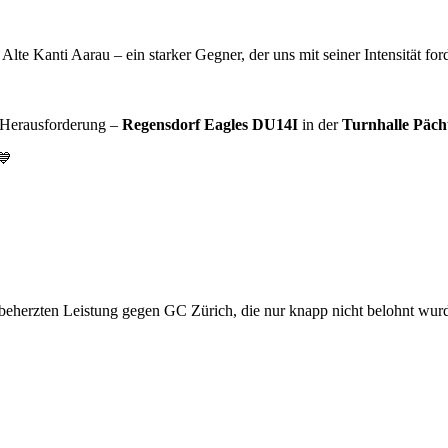
e Kanti Aarau – ein starker Gegner, der uns mit seiner Intensität for
e Herausforderung –
Regensdorf Eagles DU14I
in der
Turnhalle Päch
💙
beherzten Leistung gegen GC Zürich, die nur knapp nicht belohnt wurde,